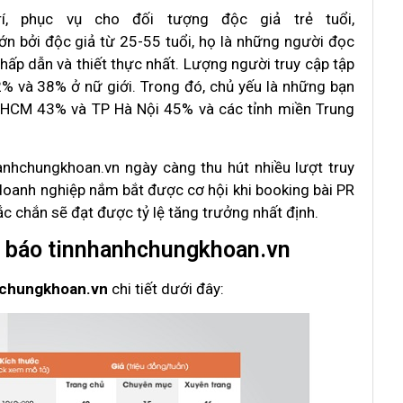
rí, phục vụ cho đối tượng độc giả trẻ tuổi,
n bởi độc giả từ 25-55 tuổi, họ là những người đọc
 hấp dẫn và thiết thực nhất. Lượng người truy cập tập
% và 38% ở nữ giới. Trong đó, chủ yếu là những bạn
TPHCM 43% và TP Hà Nội 45% và các tỉnh miền Trung
anhchungkhoan.vn ngày càng thu hút nhiều lượt truy
doanh nghiệp nắm bắt được cơ hội khi booking bài PR
c chắn sẽ đạt được tỷ lệ tăng trưởng nhất định.
ên báo tinnhanhchungkhoan.vn
hchungkhoan.vn
chi tiết dưới đây: